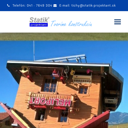
Telefón:
041 - 7649 304
E-mail:
tichy@statik-projektant.sk